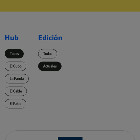
Hub
Edición
Todos
Todas
El Cubo
Actuales
La Farola
El Cable
El Patio