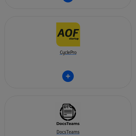
CyclePro
DocsTeams