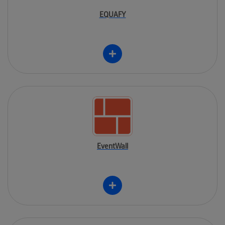
EQUAFY
EventWall