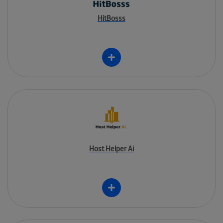
HitBosss
Host Helper Ai