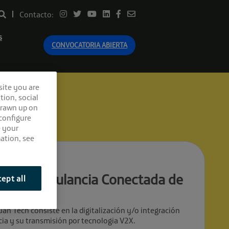
Contacto:
s
CONVOCATORIA ABIERTA
site you are
tion, social
drawn up on
 configure
e your
ation, see
yecto Ambulancia Conectada de
ept all
n Tech consiste en la digitalización y/o integración
cia y su transmisión por tecnologia V2X.