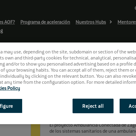
es AOF?
Programa de aceleración
Nuestros Hubs
Mentore
og
ca may use, depending on the site, subdomain or section of the web
 its own and third-party cookies for technical, analytical, personalisa
ng and/or to show you personalised advertising based on a profile 
 of your browsing habits. You can accept all of them, reject them or
 individually by clicking on the relevant button. You can also revok
t any time from the configuration option. For more detailed inform
ies Policy
¿En qué consiste el pro
figure
Reject all
Acc
Zaguan Tech?
El proyecto Ambulancia Conectada de Zagua
de los sistemas sanitarios de una ambulan