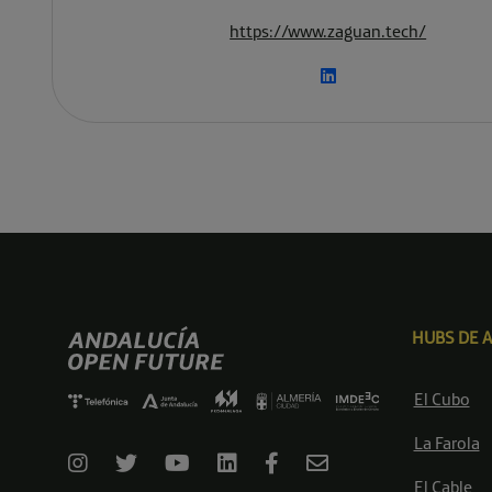
https://www.zaguan.tech/
HUBS DE 
El Cubo
La Farola
El Cable