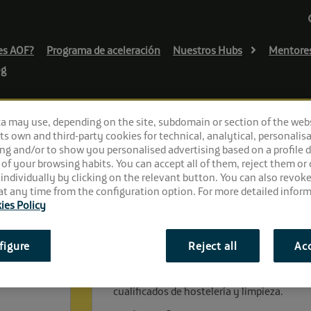
es AOF?
Programa de aceleración
Nuestros Hubs
Mentore
og
ca may use, depending on the site, subdomain or section of the web
 its own and third-party cookies for technical, analytical, personalisa
ng and/or to show you personalised advertising based on a profile 
 of your browsing habits. You can accept all of them, reject them or
 individually by clicking on the relevant button. You can also revok
t any time from the configuration option. For more detailed inform
ies Policy
Solución
figure
Reject all
Acc
La idea surgió en 2024 al detectar la alta
falta de una plataforma especializada que 
cualificados de hostelería y limpieza.