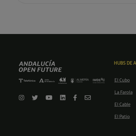
HUBS DE 
El Cubo
La Farola
El Cable
El Patio