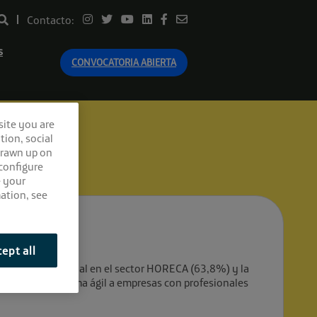
Contacto:
s
CONVOCATORIA ABIERTA
site you are
tion, social
drawn up on
 configure
e your
ation, see
ept all
 rotación de personal en el sector HORECA (63,8%) y la
conectara de forma ágil a empresas con profesionales