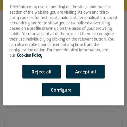
MAI PROJECTS
Telefónica may use, depending on the site, subdomain or
section of the website you are visiting, its own and third-
party cookies for technical, analytical, personalisation, social
Espacio:
networking and/or to show you personalised advertising
based on a profile drawn up on the basis of your browsing
EL PATIO
habits. You can accept all of them, reject them or configure
their use individually by clicking on the relevant button. You
Convocatoria:
can also revoke your consent at any time from the
configuration option. For more detailed information, see
our
Cookies Policy
Abril 2019
Sitio web:
Reject all
Accept all
http://www.maiprojects.es/
Configure