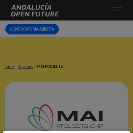
Skip
Andalucía
to
Open
content
Future
CONVOCATORIA ABIERTA
Inicio
>
Startups
>
MAI PROJECTS