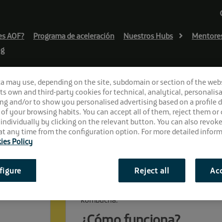
es AOF?
Programa de aceleración
Nuestros Hubs
Mentore
og
ca may use, depending on the site, subdomain or section of the web
 its own and third-party cookies for technical, analytical, personalisa
ng and/or to show you personalised advertising based on a profile 
 of your browsing habits. You can accept all of them, reject them or
 individually by clicking on the relevant button. You can also revok
t any time from the configuration option. For more detailed inform
ies Policy
¿En qué consiste?
figure
Reject all
Acc
E-Commerce de productos gourmet con elab
kombucha.
¿Cómo funciona?