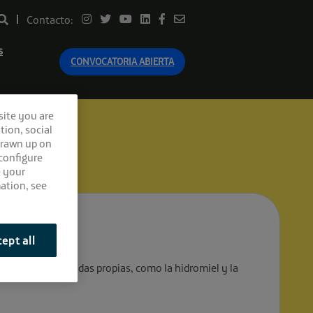
Contacto:
s
CONVOCATORIA ABIERTA
site you are
tion, social
drawn up on
 configure
e your
ation, see
ept all
oración de bebidas propias, como la hidromiel y la