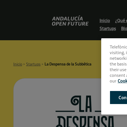
Skip
to
content
Andalucía
Inicio
¿Qué 
Open
Startups
Bl
Future
Telefóni
visiting,
networki
the basis
Inicio
>
Startups
>
La Despensa de la Subbética
their use
consent a
our
Cook
Con