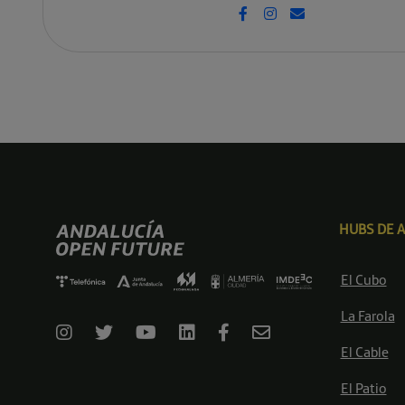
HUBS DE 
El Cubo
La Farola
El Cable
El Patio