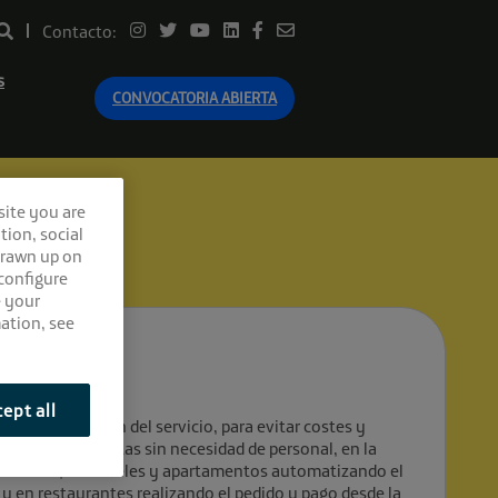
Contacto:
s
CONVOCATORIA ABIERTA
site you are
tion, social
drawn up on
 configure
e your
ation, see
ept all
a automatización del servicio, para evitar costes y
udadanos y turistas sin necesidad de personal, en la
icinas 24h, en hoteles y apartamentos automatizando el
 y en restaurantes realizando el pedido y pago desde la