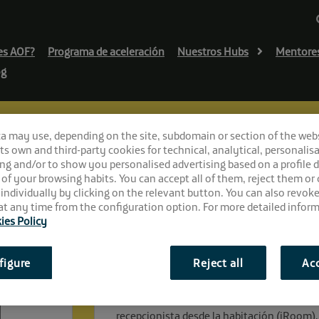
es AOF?
Programa de aceleración
Nuestros Hubs
Mentore
og
ca may use, depending on the site, subdomain or section of the web
 its own and third-party cookies for technical, analytical, personalisa
ng and/or to show you personalised advertising based on a profile 
 of your browsing habits. You can accept all of them, reject them or
 individually by clicking on the relevant button. You can also revok
t any time from the configuration option. For more detailed inform
ies Policy
¿Qué es iUrban?
figure
Reject all
Acc
iUrban.es es una startup especializada en l
generar ingresos, interactuando con los ci
ciudad reconvirtiendo el mobiliario en of
recepcionista desde la habitación (iRoom),