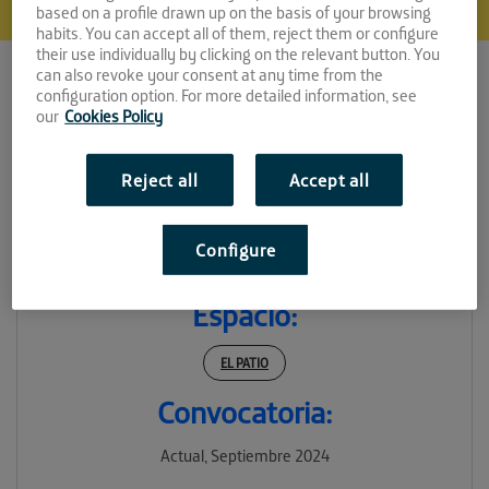
based on a profile drawn up on the basis of your browsing
habits. You can accept all of them, reject them or configure
their use individually by clicking on the relevant button. You
can also revoke your consent at any time from the
configuration option. For more detailed information, see
our
Cookies Policy
Reject all
Accept all
MASKOTAS HOTEL
Configure
CANINO
Espacio:
EL PATIO
Convocatoria:
Actual, Septiembre 2024