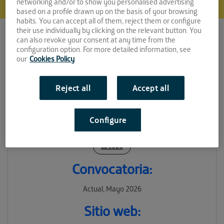
networking and/or to show you personalised advertising
based on a profile drawn up on the basis of your browsing
habits. You can accept all of them, reject them or configure
their use individually by clicking on the relevant button. You
can also revoke your consent at any time from the
configuration option. For more detailed information, see
our
Cookies Policy
Reject all
Accept all
Sanilogics
Configure
Espacio:
EL CUBO
Convocatoria:
Actual, Mayo 2026
Sitio web: