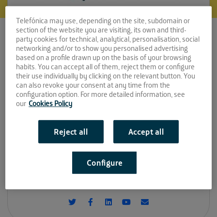
Telefónica may use, depending on the site, subdomain or
section of the website you are visiting, its own and third-
Mindset
party cookies for technical, analytical, personalisation, social
networking and/or to show you personalised advertising
Neuroeducación
based on a profile drawn up on the basis of your browsing
habits. You can accept all of them, reject them or configure
Espacio:
their use individually by clicking on the relevant button. You
can also revoke your consent at any time from the
configuration option. For more detailed information, see
LA FAROLA
our
Cookies Policy
Convocatoria:
Reject all
Accept all
Diciembre 2017
Sitio web:
Configure
https://neuromindset.com/