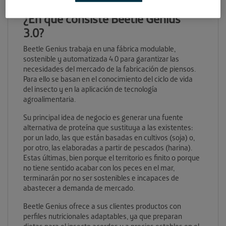
¿En qué consiste Beetle Genius
3.0?
B
eetle Genius trabaja en
una fábrica modulable,
sostenible y automatizada 4.0 para garantizar las
necesidades del mercado de la fabricación de piensos.
Para ello se basan en el conocimiento del ciclo de vida
del insecto y en la aplicación de tecnología
agroalimentaria.
Su principal idea de negocio es generar una fuente
alternativa de proteína que sustituya a las existentes:
por un lado, las que están basadas en cultivos (soja) o,
por otro, las elaboradas a partir de pescados (harina).
Estas últimas, bien porque el territorio es finito o porque
no tiene sentido acabar con los peces en el mar,
terminarán por no ser sostenibles e incapaces de
abastecer a demanda de mercado.
Beetle Genius ofrece a sus clientes productos con
perfiles nutricionales adaptables, ya que preparan