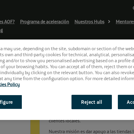
es AOF?
Programa de aceleración
Nuestros Hubs
Mentore
og
ca may use, depending on the site, subdomain or section of the web
 its own and third-party cookies for technical, analytical, personalisa
ng and/or to show you personalised advertising based on a profile 
 of your browsing habits. You can accept all of them, reject them or
 individually by clicking on the relevant button. You can also revok
t any time from the configuration option. For more detailed inform
ies Policy
figure
Reject all
Acc
¿En qué consiste Muyloc
Muylocal es un marketplace de productos f
clientes locales.
Nuestra misión es dar apoyo a las tiendas l