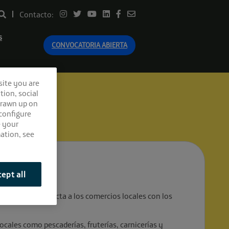
Contacto:
s
CONVOCATORIA ABIERTA
site you are
tion, social
drawn up on
 configure
e your
ation, see
ept all
al?
rescos que conecta a los comercios locales con los
ocales como pescaderías, fruterías, carnicerías y