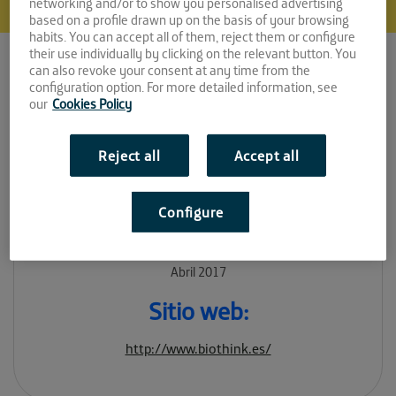
networking and/or to show you personalised advertising
based on a profile drawn up on the basis of your browsing
habits. You can accept all of them, reject them or configure
their use individually by clicking on the relevant button. You
can also revoke your consent at any time from the
Biothink
configuration option. For more detailed information, see
our
Cookies Policy
Technologies
Espacio:
Reject all
Accept all
EL CUBO
Configure
Convocatoria:
Abril 2017
Sitio web:
http://www.biothink.es/