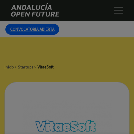
Skip
Andalucía
to
Open
content
Future
CONVOCATORIA ABIERTA
Inicio
>
Startups
>
VitaeSoft