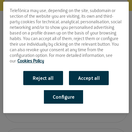
Telefónica may use, depending on the site, subdomain or
section of the website you are visiting, its own and third-
VitaeSoft
party cookies for technical, analytical, personalisation, social
networking and/or to show you personalised advertising
Espacio:
based on a profile drawn up on the basis of your browsing
habits. You can accept all of them, reject them or configure
their use individually by clicking on the relevant button. You
EL CABLE
can also revoke your consent at any time from the
configuration option. For more detailed information, see
Convocatoria:
our
Cookies Policy
Diciembre 2017
Reject all
Accept all
Sitio web:
Configure
https://vitaesoftweb.com/