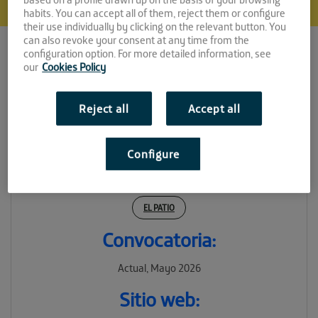
habits. You can accept all of them, reject them or configure
their use individually by clicking on the relevant button. You
can also revoke your consent at any time from the
configuration option. For more detailed information, see
our
Cookies Policy
Reject all
Accept all
NextIndustria
Configure
Espacio:
EL PATIO
Convocatoria:
Actual, Mayo 2026
Sitio web: