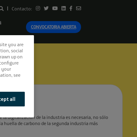
Contacto:
s
CONVOCATORIA ABIERTA
site you are
tion, social
drawn up on
 configure
e your
ation, see
ept all
la digitalización de la industria es necesaria, no sólo
 la huella de carbono de la segunda industria más