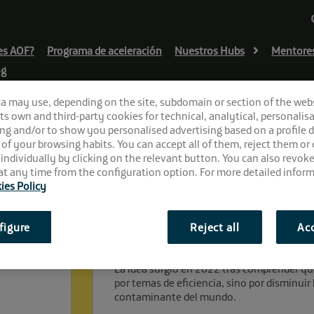
es AOF?
Programa de aceleración
Nuestros Hubs
Mentore
og
ca may use, depending on the site, subdomain or section of the web
 its own and third-party cookies for technical, analytical, personalisa
ng and/or to show you personalised advertising based on a profile 
 of your browsing habits. You can accept all of them, reject them or
 individually by clicking on the relevant button. You can also revok
t any time from the configuration option. For more detailed inform
ies Policy
figure
Reject all
Acc
¿En qué consiste?
La idea surgió en 2022 tras comprender que 
por temas de eficiencia, sino por disminuir
contaminante del mundo.