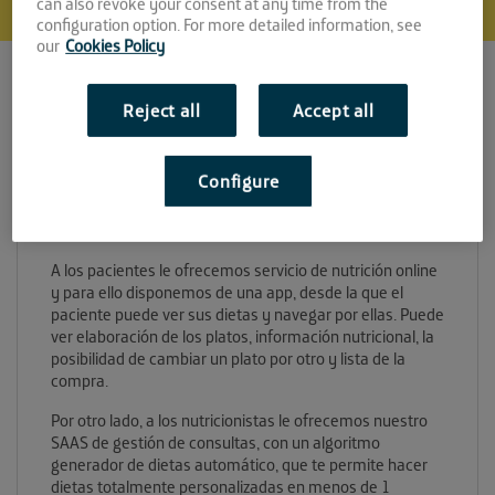
can also revoke your consent at any time from the
configuration option. For more detailed information, see
our
Cookies Policy
Reject all
Accept all
¿En qué consiste?
Configure
Dietfarma se dedica a la digitalización de las consultas
de nutrición, dando servicios a pacientes y a
nutricionistas.
A los pacientes le ofrecemos servicio de nutrición online
y para ello disponemos de una app, desde la que el
paciente puede ver sus dietas y navegar por ellas. Puede
ver elaboración de los platos, información nutricional, la
posibilidad de cambiar un plato por otro y lista de la
compra.
Por otro lado, a los nutricionistas le ofrecemos nuestro
SAAS de gestión de consultas, con un algoritmo
generador de dietas automático, que te permite hacer
dietas totalmente personalizadas en menos de 1