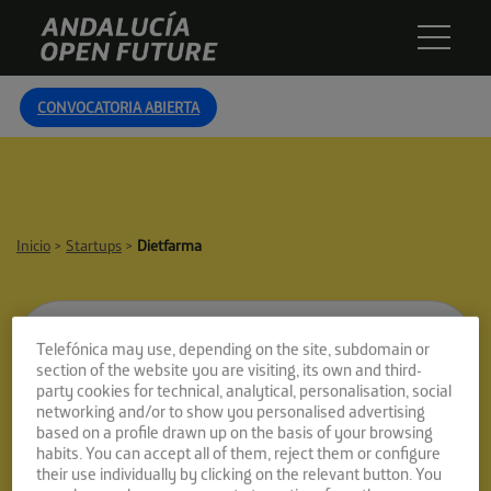
Skip
Andalucía
to
Open
content
Future
CONVOCATORIA ABIERTA
Inicio
>
Startups
>
Dietfarma
Telefónica may use, depending on the site, subdomain or
section of the website you are visiting, its own and third-
party cookies for technical, analytical, personalisation, social
networking and/or to show you personalised advertising
Dietfarma
based on a profile drawn up on the basis of your browsing
habits. You can accept all of them, reject them or configure
their use individually by clicking on the relevant button. You