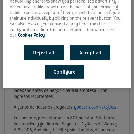
networking and/or to show you personalised advertising
based on a profile drawn up on the basis of your browsing
habits. You can accept all of them, reject them or configure
their use individually by clicking on the relevant button. You
¿Qué es Gooveris Software?
can also revoke your consent at any time from the
configuration option. For more detailed information, see
Gooveris Software es una empresa de desarrollo
our
Cookies Policy
tecnológico donde construimos soluciones digitales, a
través de nuestro gestor de proyectos, que permite al
mismo tiempo la creación de Web y aplicaciones nativas
Reject all
Accept all
en iOS y Android.
Nuestro objetivo es dar solución tecnológica a los
Configure
problemas de nuestros clientes. Contamos con
desarrollos para terceros así como líneas de negocio
propias que nos han permitido construir ideas
independientes de negocio para la empresa y con
ingresos recurrentes.
Algunos de nuestros proyectos:
gooveris.com/projects
En concreto, presentamos en AOF nuestra Plataforma
de creación y gestión de Proyectos Digitales de Webs y
APPs (iOS, Android y HTML5), sin plantillas, de manera