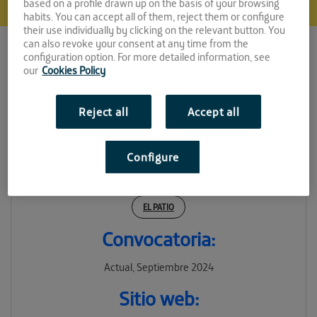
based on a profile drawn up on the basis of your browsing
habits. You can accept all of them, reject them or configure
their use individually by clicking on the relevant button. You
can also revoke your consent at any time from the
configuration option. For more detailed information, see
our
Cookies Policy
Reject all
Accept all
Padel AI
Configure
Espacio:
EL PATIO
Convocatoria:
Actual, Septiembre 2024
Sitio web: