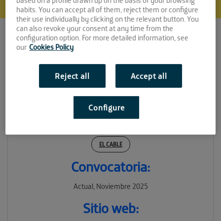
based on a profile drawn up on the basis of your browsing
habits. You can accept all of them, reject them or configure
their use individually by clicking on the relevant button. You
can also revoke your consent at any time from the
configuration option. For more detailed information, see
our
Cookies Policy
Reject all
Accept all
Vecinapp
Configure
Espacio:
EL CABLE
Convocatoria:
Actual, Noviembre 2025
Sitio web: