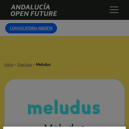
Skip
Andalucía
to
Open
content
Future
CONVOCATORIA ABIERTA
Inicio
>
Startups
>
Meludus
Meludus