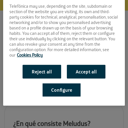
Telefónica may use, depending on the site, subdomain or
Espacio:
section of the website you are visiting, its own and third-
party cookies for technical, analytical, personalisation, social
networking and/or to show you personalised advertising
EL CUBO
based on a profile drawn up on the basis of your browsing
habits. You can accept all of them, reject them or configure
Convocatoria:
their use individually by clicking on the relevant button. You
can also revoke your consent at any time from the
Octubre 2020
configuration option. For more detailed information, see
our
Cookies Policy
Sitio web:
Reject all
Accept all
https://meludus.com/
Configure
¿En qué consiste Meludus?