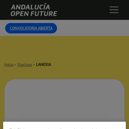
Skip
Andalucía
to
Open
content
Future
CONVOCATORIA ABIERTA
Inicio
>
Startups
>
LANEXIA