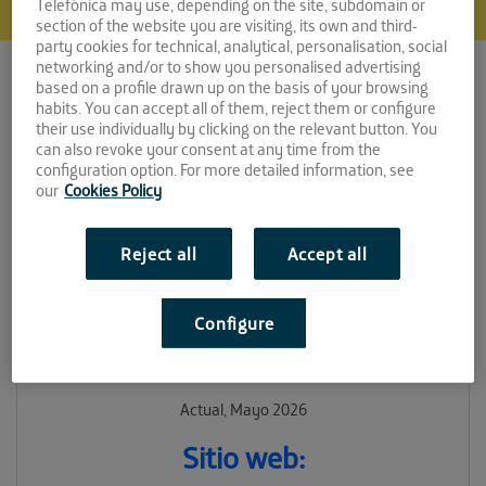
Telefónica may use, depending on the site, subdomain or
section of the website you are visiting, its own and third-
party cookies for technical, analytical, personalisation, social
networking and/or to show you personalised advertising
based on a profile drawn up on the basis of your browsing
habits. You can accept all of them, reject them or configure
their use individually by clicking on the relevant button. You
can also revoke your consent at any time from the
configuration option. For more detailed information, see
our
Cookies Policy
LANEXIA
Reject all
Accept all
Espacio:
LA FAROLA
Configure
Convocatoria:
Actual, Mayo 2026
Sitio web: