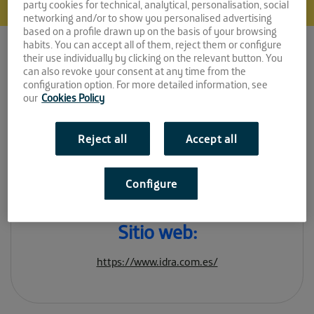
party cookies for technical, analytical, personalisation, social
networking and/or to show you personalised advertising
based on a profile drawn up on the basis of your browsing
habits. You can accept all of them, reject them or configure
their use individually by clicking on the relevant button. You
Idra
can also revoke your consent at any time from the
configuration option. For more detailed information, see
our
Cookies Policy
Espacio:
Reject all
Accept all
EL PATIO
Convocatoria:
Configure
Abril 2020
Sitio web:
https://www.idra.com.es/