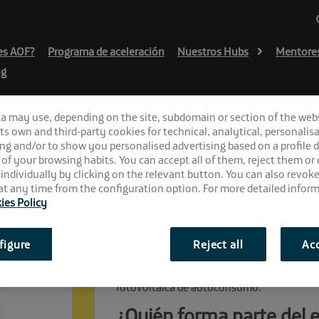
es AOF?
Programa de aceleración
Nuestros Hubs
Mentore
og
ca may use, depending on the site, subdomain or section of the web
 its own and third-party cookies for technical, analytical, personalisa
ng and/or to show you personalised advertising based on a profile 
 of your browsing habits. You can accept all of them, reject them or
 individually by clicking on the relevant button. You can also revok
t any time from the configuration option. For more detailed inform
ies Policy
figure
Reject all
Acc
Solución
MASS es una plataforma para la automatiz
fotovoltaica de autoconsumo.
¿Quién forma parte del 