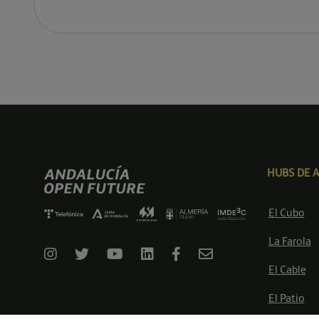
HUBS DE 
El Cubo
La Farola
El Cable
El Patio