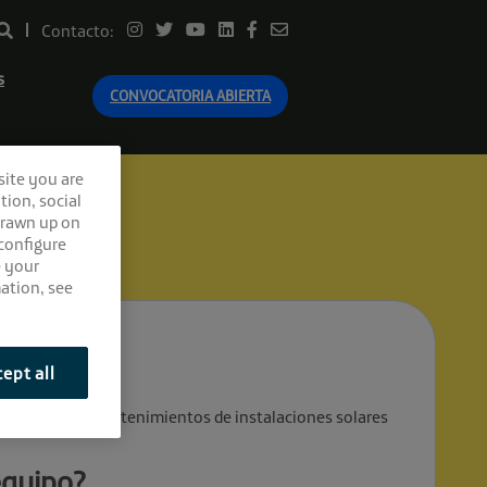
Contacto:
s
CONVOCATORIA ABIERTA
site you are
tion, social
drawn up on
 configure
e your
ation, see
ept all
ación de los mantenimientos de instalaciones solares
equipo?