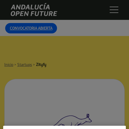
Skip
Andalucía
to
Open
content
Future
CONVOCATORIA ABIERTA
Inicio
>
Startups
>
Zityfy