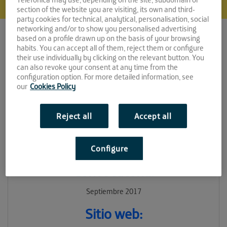
section of the website you are visiting, its own and third-
party cookies for technical, analytical, personalisation, social
networking and/or to show you personalised advertising
based on a profile drawn up on the basis of your browsing
habits. You can accept all of them, reject them or configure
their use individually by clicking on the relevant button. You
can also revoke your consent at any time from the
configuration option. For more detailed information, see
our
Cookies Policy
WifiProtection
Reject all
Accept all
Espacio:
Configure
EL CABLE
Convocatoria:
Septiembre 2017
Sitio web: