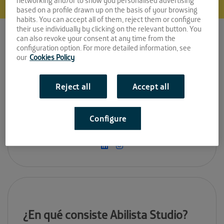
networking and/or to show you personalised advertising
based on a profile drawn up on the basis of your browsing
Espacio:
habits. You can accept all of them, reject them or configure
their use individually by clicking on the relevant button. You
can also revoke your consent at any time from the
LA FAROLA
configuration option. For more detailed information, see
our
Cookies Policy
Convocatoria:
Octubre 2020
Reject all
Accept all
Sitio web:
Configure
https://abilista.com/
¿En qué consiste Abilista Studio?