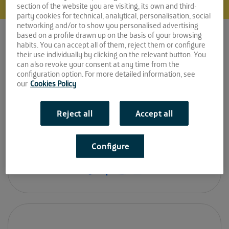
section of the website you are visiting, its own and third-
Insomnia Ediciones
party cookies for technical, analytical, personalisation, social
networking and/or to show you personalised advertising
based on a profile drawn up on the basis of your browsing
Espacio:
habits. You can accept all of them, reject them or configure
their use individually by clicking on the relevant button. You
EL CABLE
can also revoke your consent at any time from the
configuration option. For more detailed information, see
Convocatoria:
our
Cookies Policy
Mayo 2018
Reject all
Accept all
Sitio web:
Configure
http://insomniaediciones.com/