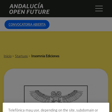
Skip
Andalucía
to
Open
content
Future
CONVOCATORIA ABIERTA
Inicio
>
Startups
>
Insomnia Ediciones
Telefónica may use, depending on the site, subdomain or