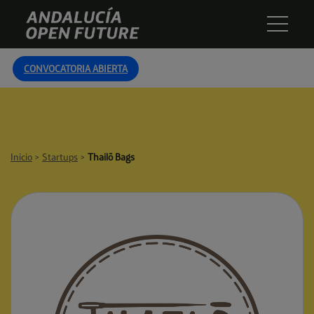
Skip
Andalucía
to
Open
content
Future
CONVOCATORIA ABIERTA
Inicio
>
Startups
>
Thailō Bags