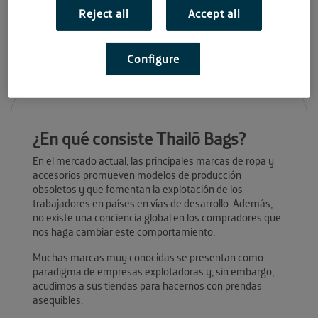
http://www.thailobags.com/
Reject all
Accept all
Configure
¿En qué consiste Thailō Bags?
En el mercado actual, las principales marcas de ropa y
accesorios promueven modelos de producción
obsoletos y que fomentan la explotación de los
trabajadores en países en vías de desarrollo. Además,
no existe una conciencia global en los compradores que
nos haga cambiar este comportamiento.
Muchas marcas muy conocidas se presentan como
paradigma de empresas explotadoras y, sin embargo,
acudimos a sus tiendas para hacernos con prendas
asequibles.