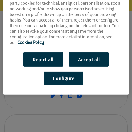
party cookies for technical, analytical, personalisation, social
Frinwo
networking and/or to show you personalised advertising
based on a profile drawn up on the basis of your browsing
Espacio:
habits. You can accept all of them, reject them or configure
their use individually by clicking on the relevant button. You
can also revoke your consent at any time from the
LA FAROLA
configuration option. For more detailed information, see
our
Cookies Policy
Convocatoria:
Septiembre 2017
Reject all
Accept all
Sitio web:
Configure
https://frinwo.com/