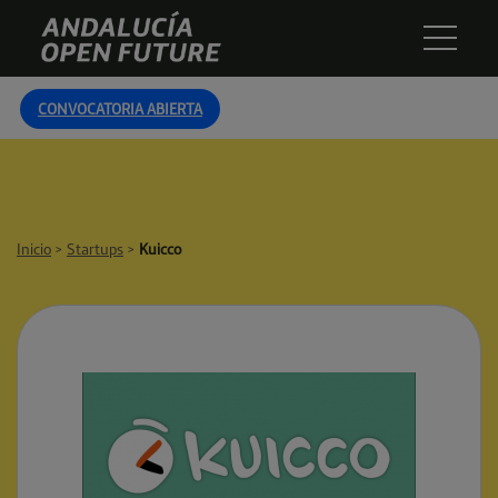
Skip
Andalucía
to
Open
content
Future
CONVOCATORIA ABIERTA
Inicio
>
Startups
>
Kuicco