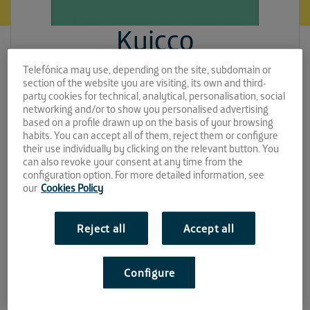
Kuicco
Espacio:
Telefónica may use, depending on the site, subdomain or
section of the website you are visiting, its own and third-
party cookies for technical, analytical, personalisation, social
EL CABLE
networking and/or to show you personalised advertising
based on a profile drawn up on the basis of your browsing
Convocatoria:
habits. You can accept all of them, reject them or configure
their use individually by clicking on the relevant button. You
Diciembre 2016
can also revoke your consent at any time from the
configuration option. For more detailed information, see
Sitio web:
our
Cookies Policy
https://www.kuicco.com/
Reject all
Accept all
Configure