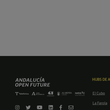
HUBS DE 
El Cubo
La Farola