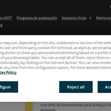
es AOF?
Programa de aceleración
Nuestros Hubs
Mentore
og
ca may use, depending on the site, subdomain or section of the web
 its own and third-party cookies for technical, analytical, personalisa
ng and/or to show you personalised advertising based on a profile 
 of your browsing habits. You can accept all of them, reject them or
 individually by clicking on the relevant button. You can also revok
t any time from the configuration option. For more detailed inform
ies Policy
¿En qué consiste?
figure
Reject all
Acc
ArQlik es una plafaforma Web & App diseña
de construcción favoreciendo una mejor co
una serie de herramientas para la mejora d
proyecto.