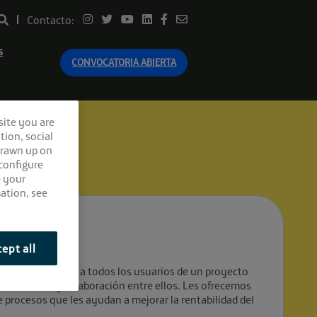
Contacto:
s
CONVOCATORIA ABIERTA
site you are
tion, social
drawn up on
 configure
e your
ation, see
ept all
da para conectar a todos los usuarios de un proyecto
ordinación y colaboración entre ellos. Les ofrecemos
e procesos que les ayudan a mejorar la rentabilidad del