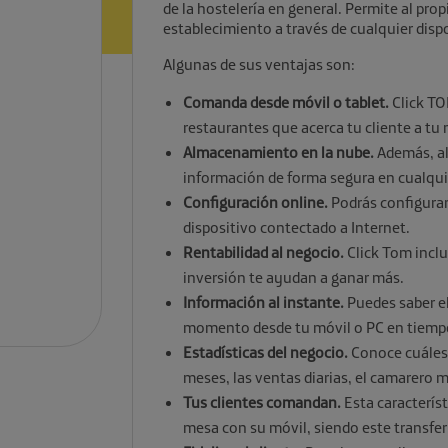
de la hostelería en general. Permite al pro
establecimiento a través de cualquier dispo
Algunas de sus ventajas son:
Comanda desde móvil o tablet.
Click TO
restaurantes que acerca tu cliente a tu
Almacenamiento en la nube.
Además, al 
información de forma segura en cualqu
Configuración online.
Podrás configurar
dispositivo contectado a Internet.
Rentabilidad al negocio.
Click Tom incl
inversión te ayudan a ganar más.
Información al instante.
Puedes saber e
momento desde tu móvil o PC en tiempo
Estadísticas del negocio.
Conoce cuáles 
meses, las ventas diarias, el camarero
Tus clientes comandan.
Esta caracterís
mesa con su móvil, siendo este transfer