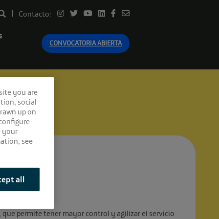
Contacto:
s
CONVOCATORIA ABIERTA
site you are
tion, social
drawn up on
 configure
e your
ation, see
tes”
ept all
 que permite tener mayor control y agilizar el servicio