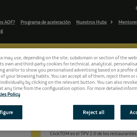
es AOF?
Programa de aceleración
Nuestros Hubs
Mentore
og
ca may use, depending on the site, subdomain or section of the web
 its own and third-party cookies for technical, analytical, personalisa
ng and/or to show you personalised advertising based on a profile 
 of your browsing habits. You can accept all of them, reject them or
 individually by clicking on the relevant button. You can also revok
t any time from the configuration option. For more detailed inform
ies Policy
“El TPV de los restauran
figure
Reject all
Acc
¿Qué es ClickTOM?
ClickTOM es el TPV 2.0 de los restaurantes,