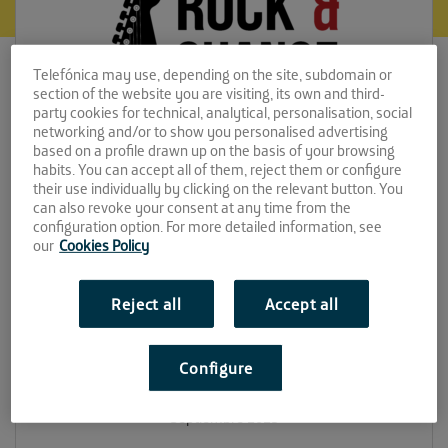
Telefónica may use, depending on the site, subdomain or
section of the website you are visiting, its own and third-
party cookies for technical, analytical, personalisation, social
networking and/or to show you personalised advertising
based on a profile drawn up on the basis of your browsing
habits. You can accept all of them, reject them or configure
their use individually by clicking on the relevant button. You
Rock&Change –
can also revoke your consent at any time from the
configuration option. For more detailed information, see
XR&C
our
Cookies Policy
Espacio:
Reject all
Accept all
LA FAROLA
Configure
Convocatoria:
Septiembre 2023