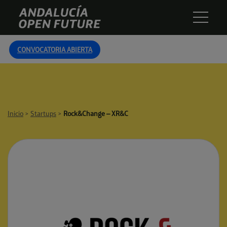
Skip
Andalucía
to
Open
content
Future
CONVOCATORIA ABIERTA
Inicio
>
Startups
>
Rock&Change – XR&C