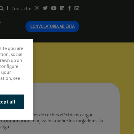
Contacto:
s
CONVOCATORIA ABIERTA
site you are
tion, social
drawn up on
 configure
e your
ation, see
ept all
 a los conductores de coches eléctricos cargar
orta información muy valiosa sobre los cargadores, la
carga.