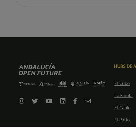
HUBS DE 
El Cubo
La Farola
El Cable
El Patio