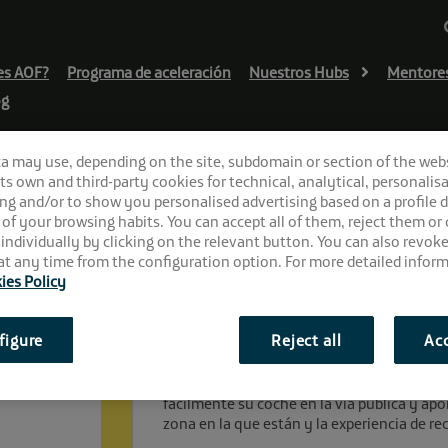
es AOF?
Programa de aceleración
Nuestros Hubs
Mentore
og
ca may use, depending on the site, subdomain or section of the web
 its own and third-party cookies for technical, analytical, personalisa
ng and/or to show you personalised advertising based on a profile 
 of your browsing habits. You can accept all of them, reject them or
 individually by clicking on the relevant button. You can also revok
t any time from the configuration option. For more detailed inform
ies Policy
figure
Reject all
Acc
¿En qué consiste?
ZeemGO es una aplicación móvil que ofrece
fácilmente su coche en la vía publica y ap
zona en la que están y la experiencia de re