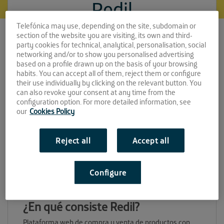
Redil
Telefónica may use, depending on the site, subdomain or
Espacio:
section of the website you are visiting, its own and third-
party cookies for technical, analytical, personalisation, social
EL PATIO
networking and/or to show you personalised advertising
based on a profile drawn up on the basis of your browsing
Convocatoria:
habits. You can accept all of them, reject them or configure
their use individually by clicking on the relevant button. You
can also revoke your consent at any time from the
Abril 2020
configuration option. For more detailed information, see
our
Cookies Policy
Sitio web:
Reject all
Accept all
Configure
¿En qué consiste Redil?
Plataforma web de compra y venta de productos con