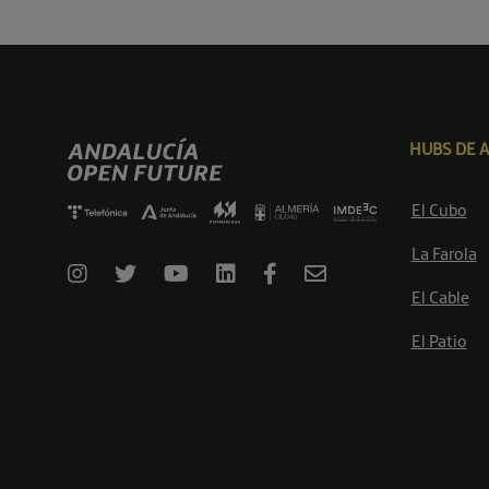
HUBS DE 
El Cubo
La Farola
El Cable
El Patio