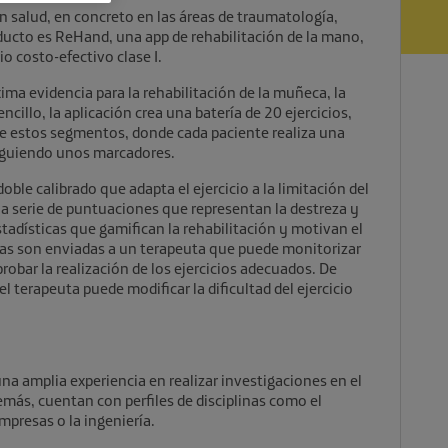
 salud, en concreto en las áreas de traumatología,
roducto es ReHand, una app de rehabilitación de la mano,
 costo-efectivo clase I.
ma evidencia para la rehabilitación de la muñeca, la
illo, la aplicación crea una batería de 20 ejercicios,
de estos segmentos, donde cada paciente realiza una
 siguiendo unos marcadores.
doble calibrado que adapta el ejercicio a la limitación del
una serie de puntuaciones que representan la destreza y
tadísticas que gamifican la rehabilitación y motivan el
icas son enviadas a un terapeuta que puede monitorizar
obar la realización de los ejercicios adecuados. De
el terapeuta puede modificar la dificultad del ejercicio
a amplia experiencia en realizar investigaciones en el
emás, cuentan con perfiles de disciplinas como el
mpresas o la ingeniería.