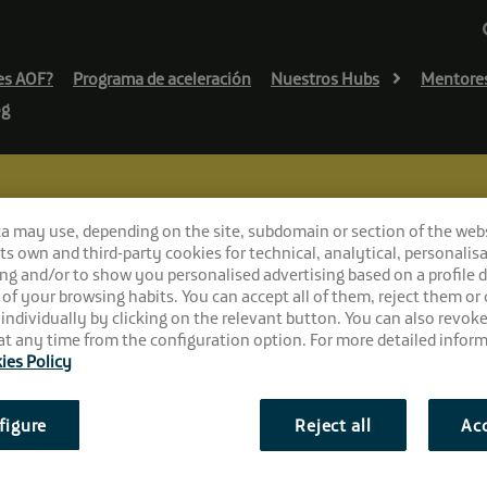
es AOF?
Programa de aceleración
Nuestros Hubs
Mentore
og
ca may use, depending on the site, subdomain or section of the web
 its own and third-party cookies for technical, analytical, personalisa
ng and/or to show you personalised advertising based on a profile 
 of your browsing habits. You can accept all of them, reject them or
 individually by clicking on the relevant button. You can also revok
t any time from the configuration option. For more detailed inform
ies Policy
“Portadores de la innov
la rehabilitación, la fisi
figure
Reject all
Acc
¿Qué es Healthinn?