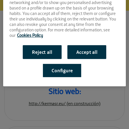
networking and/or to show you personalised advertising
based on a profile drawn up on the basis of your browsing
habits. You can accept all of them, reject them or configure
their use individually by clicking on the relevant button. You
can also revoke your consent at any time from the
Kerma
configuration option. For more detailed information, see
our
Cookies Policy
Espacio:
Reject all
Accept all
EL CUBO
Convocatoria:
Configure
Abril 2020
Sitio web:
http://kermasr.eu/ (en construcción)