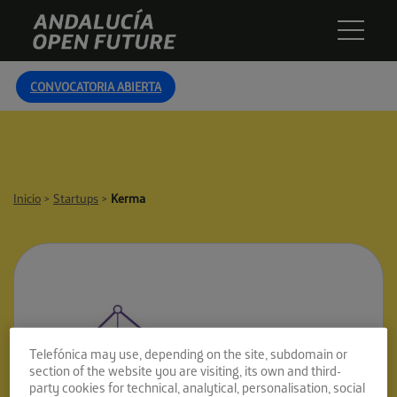
Skip
Andalucía
to
Open
content
Future
CONVOCATORIA ABIERTA
Inicio
>
Startups
>
Kerma
Telefónica may use, depending on the site, subdomain or
section of the website you are visiting, its own and third-
party cookies for technical, analytical, personalisation, social