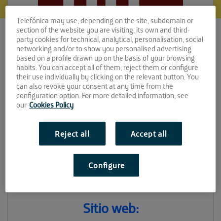
Telefónica may use, depending on the site, subdomain or
section of the website you are visiting, its own and third-
party cookies for technical, analytical, personalisation, social
networking and/or to show you personalised advertising
based on a profile drawn up on the basis of your browsing
habits. You can accept all of them, reject them or configure
their use individually by clicking on the relevant button. You
can also revoke your consent at any time from the
UniversiHub!
configuration option. For more detailed information, see
our
Cookies Policy
Espacio:
Reject all
Accept all
EL PATIO
Convocatoria:
Configure
Septiembre 2023
Sitio web: