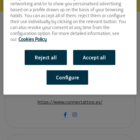
networking and/or to show you personalised advertising
based on a profile drawn up on the basis of your browsing
habits. You can accept all of them, reject them or configure
Connectattoo
their use individually by clicking on the relevant button. You
can also revoke your consent at any time from the
Espacio:
configuration option. For more detailed information, see
our
Cookies Policy
LA FAROLA
Reject all
Accept all
Convocatoria:
Octubre 2020
Configure
Sitio web:
https://www.connectattoo.es/