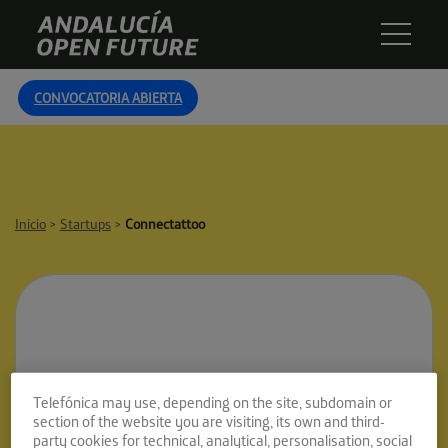
Skip
Andalucía
to
Open
content
Future
CONVOCATORIA ABIERTA
Inicio
>
Startups
>
Connectattoo
Telefónica may use, depending on the site, subdomain or
section of the website you are visiting, its own and third-
party cookies for technical, analytical, personalisation, social