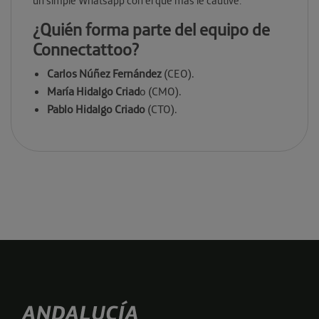
un simple Whatsapp con el que más le cautive.
¿Quién forma parte del equipo de
Connectattoo?
Carlos Núñez Fernández
(CEO).
María Hidalgo Criad
o (CMO).
Pablo Hidalgo Criado
(CTO).