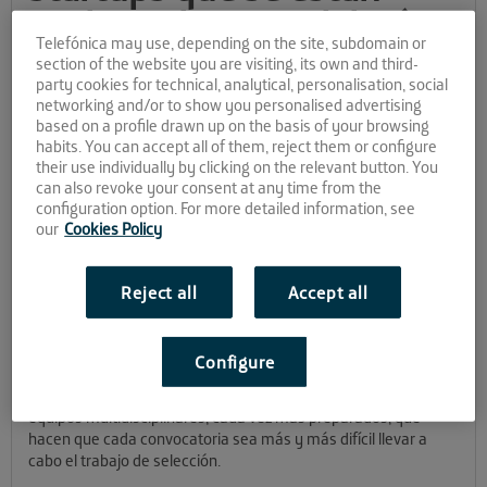
acelerando en Andalucía
Telefónica may use, depending on the site, subdomain or
Open Future
section of the website you are visiting, its own and third-
party cookies for technical, analytical, personalisation, social
networking and/or to show you personalised advertising
La aceleración es un camino de crecimiento y evolución en el
based on a profile drawn up on the basis of your browsing
que se avanza día a día, decisión a decisión y con cada sesión
habits. You can accept all of them, reject them or configure
de trabajo junto a los mentores que forman parte de nuestro
their use individually by clicking on the relevant button. You
programa. Es por este sendero por el que caminan las más de
can also revoke your consent at any time from the
configuration option. For more detailed information, see
20 prometedoras startups que se incorporaron recientemente
our
Cookies Policy
a la familia #SomosAOF, uniéndose a los equipos de anteriores
convocatorias que aún completan su período de aceleración.
¡Vamos a conocer mejor las soluciones TIC que desarrollan
Reject all
Accept all
estas empresas!
#RetoAOF tras #RetoAOF, el nivel de las empresas TIC que
Configure
postulan para conseguir una de las plazas para nuestras
cuatro aceleradoras en Andalucía es mayor. Se trata de
equipos multidisciplinares, cada vez más preparados, que
hacen que cada convocatoria sea más y más difícil llevar a
cabo el trabajo de selección.