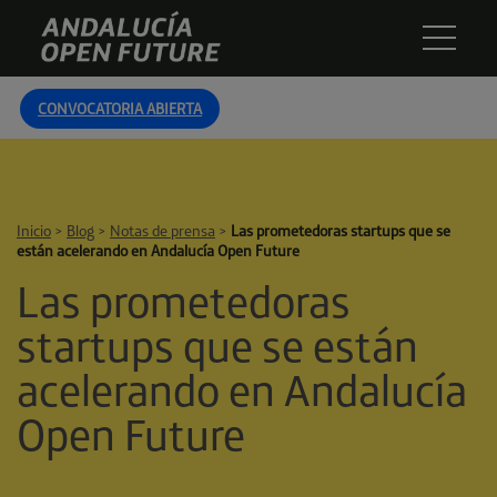
Skip
Andalucía
to
Open
content
Future
CONVOCATORIA ABIERTA
Inicio
>
Blog
>
Notas de prensa
>
Las prometedoras startups que se
están acelerando en Andalucía Open Future
Las prometedoras
startups que se están
acelerando en Andalucía
Open Future