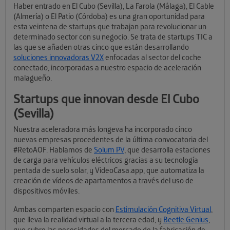
Haber entrado en El Cubo (Sevilla), La Farola (Málaga), El Cable
(Almería) o El Patio (Córdoba) es una gran oportunidad para
esta veintena de startups que trabajan para revolucionar un
determinado sector con su negocio. Se trata de startups TIC a
las que se añaden otras cinco que están desarrollando
soluciones innovadoras V2X
enfocadas al sector del coche
conectado, incorporadas a nuestro espacio de aceleración
malagueño.
Startups que innovan desde El Cubo
(Sevilla)
Nuestra aceleradora más longeva ha incorporado cinco
nuevas empresas procedentes de la última convocatoria del
#RetoAOF. Hablamos de
Solum PV
, que desarrolla estaciones
de carga para vehículos eléctricos gracias a su tecnología
pentada de suelo solar, y VideoCasa.app, que automatiza la
creación de vídeos de apartamentos a través del uso de
dispositivos móviles.
Ambas comparten espacio con
Estimulación Cognitiva Virtual
,
que lleva la realidad virtual a la tercera edad, y
Beetle Genius
,
que cubre las necesidades del mercado de la fabricación de