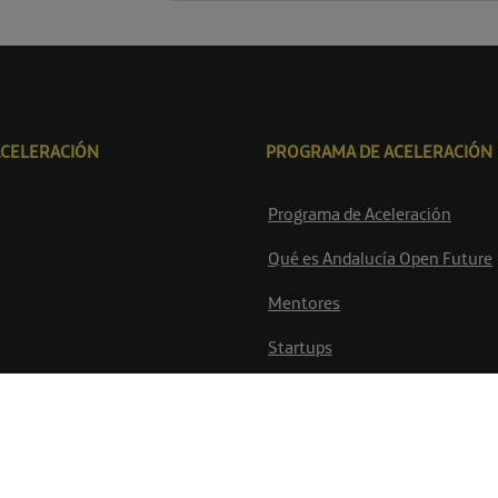
ACELERACIÓN
PROGRAMA DE ACELERACIÓN
Programa de Aceleración
Qué es Andalucía Open Future
Mentores
Startups
Telefónica S.A. Todos los derechos reservados ©