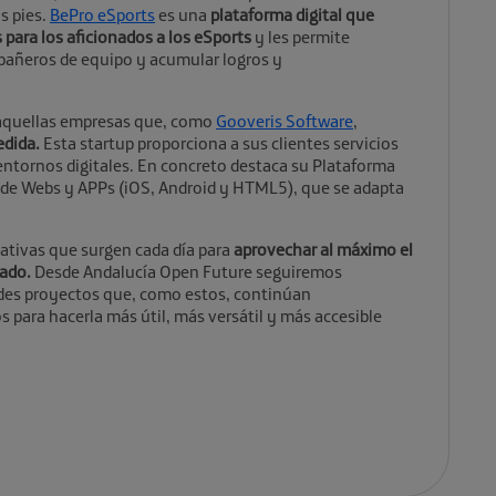
s pies.
BePro eSports
es una
plataforma digital que
para los aficionados a los eSports
y les permite
añeros de equipo y acumular logros y
r aquellas empresas que, como
Gooveris Software
,
edida.
Esta startup proporciona a sus clientes servicios
entornos digitales. En concreto destaca su Plataforma
s de Webs y APPs (iOS, Android y HTML5), que se adapta
iativas que surgen cada día para
aprovechar al máximo el
ado.
Desde Andalucía Open Future seguiremos
ndes proyectos que, como estos, continúan
 para hacerla más útil, más versátil y más accesible