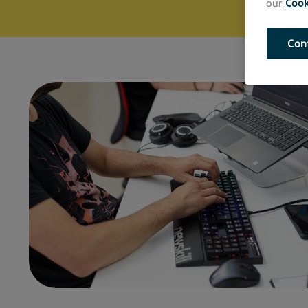
our
Cook
Con