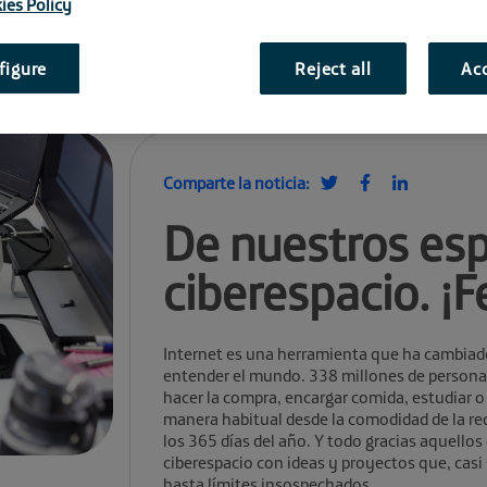
ies Policy
figure
Reject all
Acc
Comparte la noticia:
De nuestros esp
ciberespacio. ¡F
Internet es una herramienta que ha cambiad
entender el mundo. 338 millones de personas
hacer la compra, encargar comida, estudiar o
manera habitual desde la comodidad de la r
los 365 días del año. Y todo gracias aquello
ciberespacio con ideas y proyectos que, casi
hasta límites insospechados.