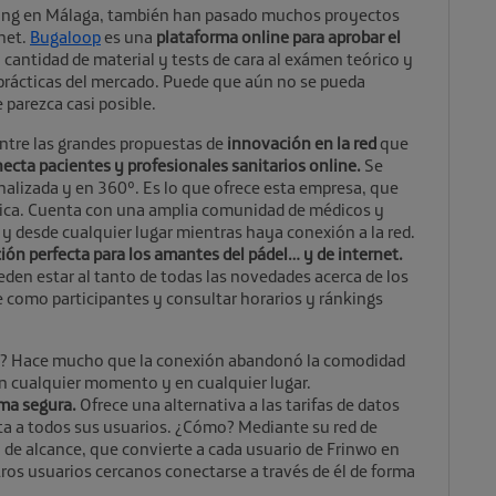
king en Málaga, también han pasado muchos proyectos
net.
Bugaloop
es una
plataforma online para aprobar el
cantidad de material y tests de cara al exámen teórico y
 prácticas del mercado. Puede que aún no se pueda
 parezca casi posible.
entre las grandes propuestas de
innovación en la red
que
ecta pacientes y profesionales sanitarios online.
Se
onalizada y en 360º. Es lo que ofrece esta empresa, que
blica. Cuenta con una amplia comunidad de médicos y
y desde cualquier lugar mientras haya conexión a la red.
ión perfecta para los amantes del pádel… y de internet.
eden estar al tanto de todas las novedades acerca de los
e como participantes y consultar horarios y ránkings
eso? Hace mucho que la conexión abandonó la comodidad
n cualquier momento y en cualquier lugar.
ma segura.
Ofrece una alternativa a las tarifas de datos
ita a todos sus usuarios. ¿Cómo? Mediante su red de
 de alcance, que convierte a cada usuario de Frinwo en
tros usuarios cercanos conectarse a través de él de forma