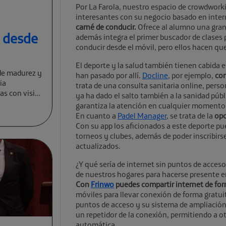
Por La Farola, nuestro espacio de crowdwor
interesantes con su negocio basado en inter
carné de conducir.
Ofrece al alumno una gran 
a desde
además integra el primer buscador de clases
conducir desde el móvil, pero ellos hacen que
El deporte y la salud también tienen cabida 
de madurez y
han pasado por allí.
Docline
, por ejemplo,
con
ia
trata de una consulta sanitaria online, pers
cas con visión
ya ha dado el salto también a la sanidad pú
garantiza la atención en cualquier momento 
En cuanto a
Padel Manager
, se trata de la
opc
Con su app los aficionados a este deporte pu
torneos y clubes, además de poder inscribirs
actualizados.
¿Y qué sería de internet sin puntos de acc
de nuestros hogares para hacerse presente e
Con
Frinwo
puedes compartir internet de for
móviles para llevar conexión de forma gratu
puntos de acceso y su sistema de ampliación
un repetidor de la conexión, permitiendo a o
automática.