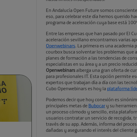
En Andalucía Open Future somos conscientes 
eso, para celebrar este día hemos querido h
programa de aceleración cuya base está 100%
Entre las empresas que han pasado por El C
aceleración sevillano encontramos varias ap
Openwebinars
. La primera es una academia p
courbox busca solventar los problemas que a
planes de formación a las tendencias de con
especialistas en su área y a un precio reduc
Openwebinars
alberga una gran oferta de cu
para profesionales IT. Esta opción permite es
expertos que trabajan día a día con las tecno
Cubo Openwebinars es hoy la
plataforma líd
Podemos decir que hoy conexión es sinónimo 
principales metas de
Bubocar
y su herramient
un proceso cómodo y sencillo, esta platafo
usuarios contratar un servicio de recogida, t
través de su app. Además, informa del proceso
dañadas y asegurando el interés del cliente g