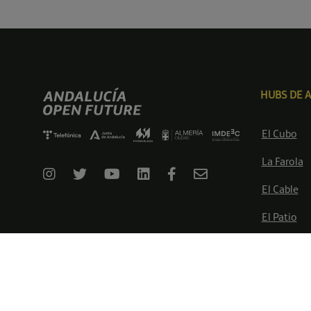
HUBS DE 
El Cubo
La Farola
El Cable
El Patio