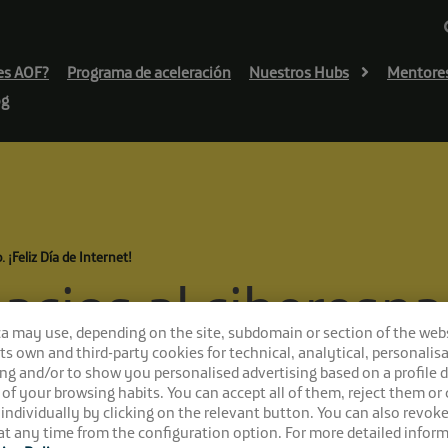
es AOF?
Programa de aceleración
Nuestros Hubs
Mentore
og
 ¡Feliz Día de Internet!
cios al ciberespac
ca may use, depending on the site, subdomain or section of the web
 its own and third-party cookies for technical, analytical, personalisa
ng and/or to show you personalised advertising based on a profile 
 of your browsing habits. You can accept all of them, reject them or
 individually by clicking on the relevant button. You can also revok
t any time from the configuration option. For more detailed inform