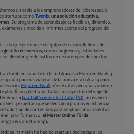
 echamos un cable a los emprendedores del ciberespacio.
ado startups como
Twenix
, una solución educativa,
iomas.
Su programa de aprendizaje es flexible y dinámico,
, exámenes a medida e informes acerca del progreso del
ft
, a la que pertenece el equipo de desarrolladores de
la gestión de eventos,
como congresos y actividades
ceso, disminuyendo así los recursos empleados por los
ntran también soporte en la red gracias a MyStreetBook y
e opción para los viajeros de la nueva era digital y para
u servicio.
MyStreetBook
ofrece rutas personalizadas en
e planificar y gestionar todos los aspectos del viaje de
, tenemos a
Football Science Institute (FSI)
, un espacio
ionales y expertos que se dedican a promover la Ciencia
frece todo tipo de contenidos para ampliar conocimientos
primer plan formativo,
el Master Online FSI de
trength & Conditioning).
Córdoba, también ha habido startups dedicadas a los