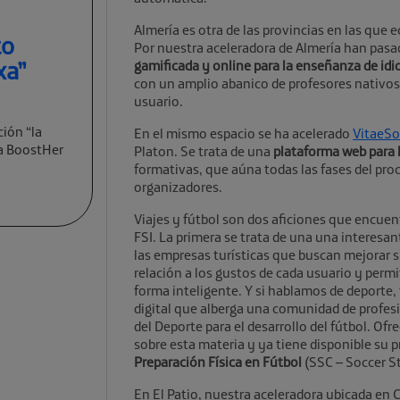
Almería es otra de las provincias en las que
to
Por nuestra aceleradora de Almería han pas
xa”
gamificada y online para la enseñanza de id
con un amplio abanico de profesores nativos
usuario.
ción “la
En el mismo espacio se ha acelerado
VitaeSo
va BoostHer
Platon. Se trata de una
plataforma web para 
formativas, que aúna todas las fases del pro
organizadores.
Viajes y fútbol son dos aficiones que encue
FSI. La primera se trata de una una interesant
las empresas turísticas que buscan mejorar s
relación a los gustos de cada usuario y permit
forma inteligente. Y si hablamos de deporte
digital que alberga una comunidad de profes
del Deporte para el desarrollo del fútbol. O
sobre esta materia y ya tiene disponible su 
Preparación Física en Fútbol
(SSC – Soccer S
En El Patio, nuestra aceleradora ubicada en 