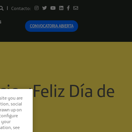
Contacto:
s
CONVOCATORIA ABIERTA
io. ¡Feliz Día de
site you are
tion, social
drawn up on
 configure
e your
ation, see