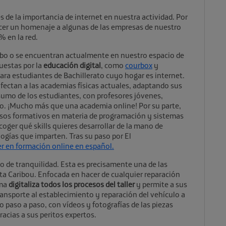
de la importancia de internet en nuestra actividad. Por
acer un homenaje a algunas de las empresas de nuestro
 en la red.
ubo o se encuentran actualmente en nuestro espacio de
uestas por la
educación digital
, como
courbox
y
ara estudiantes de Bachillerato cuyo hogar es internet.
fectan a las academias físicas actuales, adaptando sus
sumo de los estudiantes, con profesores jóvenes,
ido. ¡Mucho más que una academia online! Por su parte,
rsos formativos en materia de programación y sistemas
coger qué skills quieres desarrollar de la mano de
logías que imparten. Tras su paso por El
er en formación online en español.
de tranquilidad. Esta es precisamente una de las
a Caribou. Enfocada en hacer de cualquier reparación
rma
digitaliza todos los procesos del taller
y permite a sus
ransporte al establecimiento y reparación del vehículo a
 paso a paso, con vídeos y fotografías de las piezas
racias a sus peritos expertos.