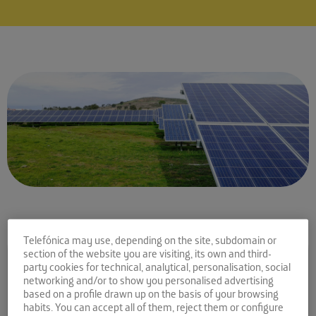
Telefónica may use, depending on the site, subdomain or
Comparte la noticia:
section of the website you are visiting, its own and third-
party cookies for technical, analytical, personalisation, social
Andalucía Open Future:
networking and/or to show you personalised advertising
based on a profile drawn up on the basis of your browsing
tecnología e innovación
habits. You can accept all of them, reject them or configure