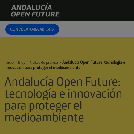
Skip
Andalucía
to
Open
content
Future
CONVOCATORIA ABIERTA
Inicio
>
Blog
>
Notas de prensa
>
Andalucía Open Future: tecnología e
innovación para proteger el medioambiente
Andalucía Open Future:
tecnología e innovación
para proteger el
medioambiente