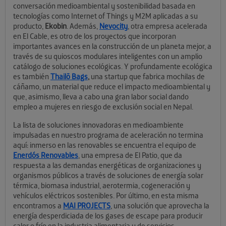
conversación medioambiental y sostenibilidad basada en
tecnologías como Internet of Things y M2M aplicadas a su
producto,
Ekobin
. Además,
Nevocity
, otra empresa acelerada
en El Cable, es otro de los proyectos que incorporan
importantes avances en la construcción de un planeta mejor, a
través de su quioscos modulares inteligentes con un amplio
catálogo de soluciones ecológicas. Y profundamente ecológica
es también
Thailō Bags
,
una startup que fabrica mochilas de
cáñamo, un material que reduce el impacto medioambiental y
que, asimismo, lleva a cabo una gran labor social dando
empleo a mujeres en riesgo de exclusión social en Nepal.
La lista de soluciones innovadoras en medioambiente
impulsadas en nuestro programa de aceleración no termina
aquí: inmerso en las renovables se encuentra el equipo de
Enerdós Renovables
, una empresa de El Patio, que da
respuesta a las demandas energéticas de organizaciones y
organismos públicos a través de soluciones de energía solar
térmica, biomasa industrial, aerotermia, cogeneración y
vehículos eléctricos sostenibles. Por último, en esta misma
encontramos a
MAI PROJECTS
, una solución que aprovecha la
energía desperdiciada de los gases de escape para producir
calor o frío en la industria alimentaria y de servicios.