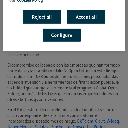
our
Cookies Policy
empresas líderes desde
Córdoba
Reject all
Accept all
El Patio abrió sus puertas en Córdoba en junio de 2018, desde
Configure
entonces, más de 60 empresas han solicitado entrar en el
espacio, de las cuales 39 han sido aceleradas y cuentan con
una tasa de supervivencia del 82,05% un año después de su
inicio de actividad.
El compromiso del espacio con las empresas que han formado
parte de la gran familia Andalucía Open Future en este tiempo
se traduce en 1.083 horas de mentorizaciones personalizadas,
acceso a inversión y a herramientas de financiación pública, la
visibilidad que otorga la pertenencia al programa Global Open
Future, además de los lazos que crean los emprendedores con
otras startups y con inversores.
En el Patio están siendo aceleradas actualmente diez startups,
cinco correspondientes a la última convocatoria, e
incorporados el pasado mes de mayo:
OkTalent
,
Clavit
,
Wilooq
,
Nober Medical
,
Solutax
,
Psycho you
,
Nowco
,
EcoProten
,