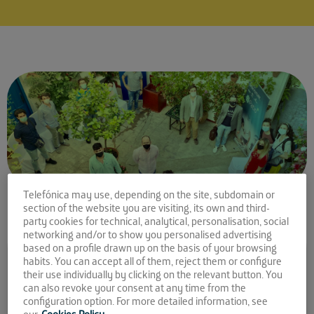
Telefónica may use, depending on the site, subdomain or
section of the website you are visiting, its own and third-
party cookies for technical, analytical, personalisation, social
networking and/or to show you personalised advertising
Comparte la noticia:
based on a profile drawn up on the basis of your browsing
habits. You can accept all of them, reject them or configure
Tercer aniversario de El
their use individually by clicking on the relevant button. You
can also revoke your consent at any time from the
Patio: acelerando
configuration option. For more detailed information, see