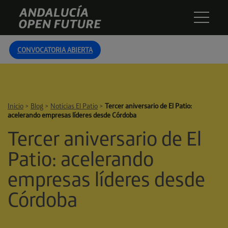
Skip
Andalucía
to
Open
content
Future
CONVOCATORIA ABIERTA
Inicio
>
Blog
>
Noticias El Patio
>
Tercer aniversario de El Patio:
acelerando empresas líderes desde Córdoba
Tercer aniversario de El
Patio: acelerando
empresas líderes desde
Córdoba