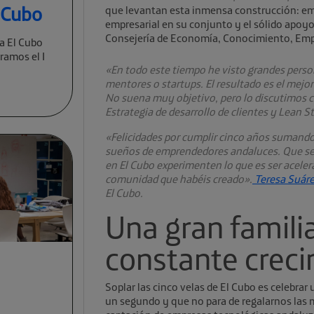
l Cubo
que levantan esta inmensa construcción: emp
empresarial en su conjunto y el sólido apoyo
Consejería de Economía, Conocimiento, Empr
a El Cubo
ramos el I
«En todo este tiempo he visto grandes person
mentores o startups. El resultado es el mejo
No suena muy objetivo, pero lo discutimos 
Estrategia de desarrollo de clientes y Lean S
«Felicidades por cumplir cinco años sumando 
sueños de emprendedores andaluces. Que se
en El Cubo experimenten lo que es ser acelerad
comunidad que habéis creado».
Teresa Suár
El Cubo.
Una gran famil
constante crec
Soplar las cinco velas de El Cubo es celebrar
un segundo y que no para de regalarnos las me