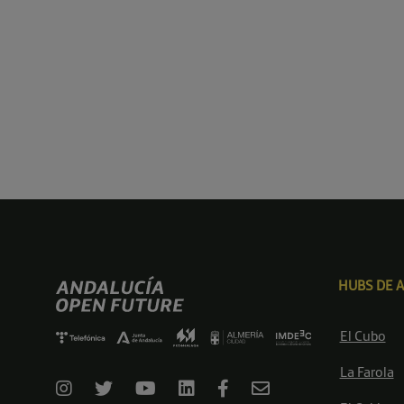
HUBS DE 
El Cubo
La Farola