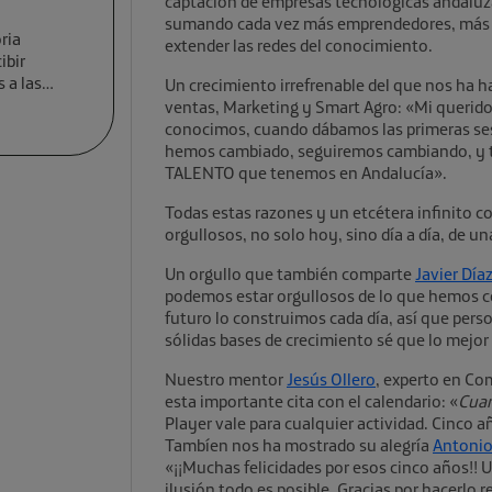
captación de empresas tecnológicas andaluz
sumando cada vez más emprendedores, más 
ria
extender las redes del conocimiento.
ibir
 a las
Un crecimiento irrefrenable del que nos ha 
ventas, Marketing y Smart Agro: «Mi querid
conocimos, cuando dábamos las primeras ses
hemos cambiado, seguiremos cambiando, y tod
TALENTO que tenemos en Andalucía».
Todas estas razones y un etcétera infinito 
orgullosos, no solo hoy, sino día a día, de un
Un orgullo que también comparte
Javier Día
podemos estar orgullosos de lo que hemos c
futuro lo construimos cada día, así que per
sólidas bases de crecimiento sé que lo mejor 
Nuestro mentor
Jesús Ollero
, experto en Co
esta importante cita con el calendario: «
Cuan
Player vale para cualquier actividad. Cinco 
Tambíen nos ha mostrado su alegría
Antonio
«¡¡Muchas felicidades por esos cinco años!! 
ilusión todo es posible. Gracias por hacerlo r