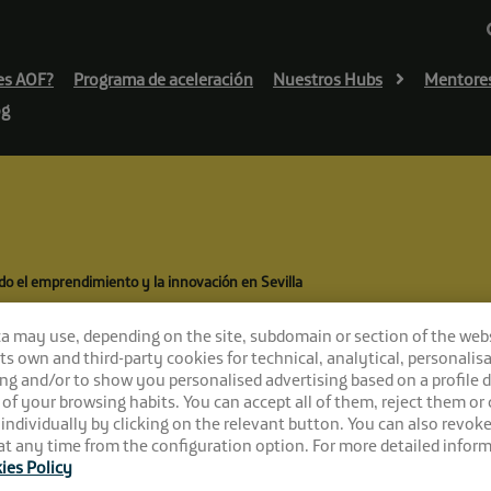
es AOF?
Programa de aceleración
Nuestros Hubs
Mentore
og
do el emprendimiento y la innovación en Sevilla
cinco años cataliz
ca may use, depending on the site, subdomain or section of the web
 its own and third-party cookies for technical, analytical, personalisa
y la innovación e
ng and/or to show you personalised advertising based on a profile 
 of your browsing habits. You can accept all of them, reject them or
 individually by clicking on the relevant button. You can also revok
t any time from the configuration option. For more detailed inform
ies Policy