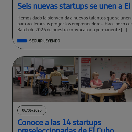
Seis nuevas startups se unen a E
Hemos dado la bienvenida a nuevos talentos que se unen 
para acelerar sus proyectos emprendedores. Hace poco cer
Batch de 2026 de nuestra convocatoria permanente […]
SEGUIR LEYENDO
06/05/2026
Conoce a las 14 startups
preseleccionadas de El Cubo