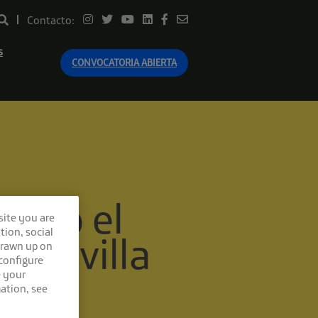
Contacto:
s
CONVOCATORIA ABIERTA
ando el
site you are
tion, social
n Sevilla
drawn up on
 configure
e your
ation, see