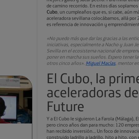
de camino recorrido. En estos días soplamos 
Cubo
, un cumpleaños que es, si cabe, aún más
aceleradora sevillana colocábamos, allá por 
es referencia de innovación y emprendimient
«No puedo más que dar las gracias a las enti
iniciativas, especialmente a Nacho y Juan J
Sevilla en el ecosistema nacional de empren
poner en marcha sus sueños. Espero tener l
otros cinco años».
Miguel Macías
, mentor en
El Cubo, la prim
aceleradoras d
Future
Y a El Cubo le siguieron La Farola (Málaga), E
pero cinco años dan para mucho: 120 empresa
han recibido inversión… Un foco de innova
construido ladrillo a ladrillo, hito a hito, co