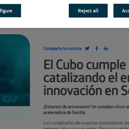
figure
Reject all
Acc
Comparte la noticia:
El Cubo cumple 
catalizando el 
innovación en Se
¡Estamos de aniversario! Se cumplen cinco a
aceleradora de Sevilla
Los cumpleaños de nuestras aceleradoras sie
mejores galas y sacar pecho. Para mirar atrás