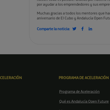
por ayudar a los emprendedores y sus empres
Muchas gracias a todos los mentores que han
aniversario de El Cubo y Andalucía Open Futu
Comparte la noticia:
ACELERACIÓN
PROGRAMA DE ACELERACIÓN
Programa de Aceleración
Qué es Andalucía Open Future