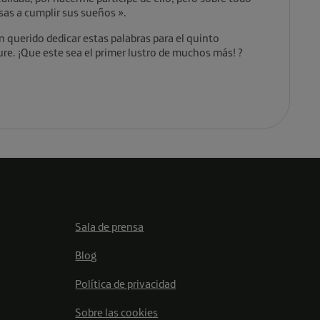
as a cumplir sus sueños ».
 querido dedicar estas palabras para el quinto
re. ¡Que este sea el primer lustro de muchos más! ?
Sala de prensa
Blog
Política de privacidad
Sobre las cookies