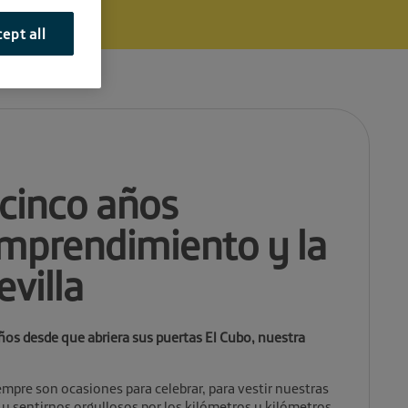
ept all
cinco años
emprendimiento y la
villa
ños desde que abriera sus puertas El Cubo, nuestra
mpre son ocasiones para celebrar, para vestir nuestras
 y sentirnos orgullosos por los kilómetros y kilómetros