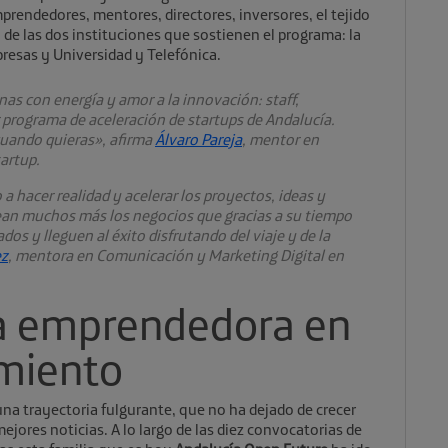
rendedores, mentores, directores, inversores, el tejido
 de las dos instituciones que sostienen el programa: la
esas y Universidad y Telefónica.
as con energía y amor a la innovación: staff,
r programa de aceleración de startups de Andalucía.
cuando quieras», afirma
Álvaro Pareja
, mentor en
tartup.
a hacer realidad y acelerar los proyectos, ideas y
an muchos más los negocios que gracias a su tiempo
os y lleguen al éxito disfrutando del viaje y de la
ez
, mentora en Comunicación y Marketing Digital en
ia emprendedora en
imiento
 una trayectoria fulgurante, que no ha dejado de crecer
jores noticias. A lo largo de las diez convocatorias de