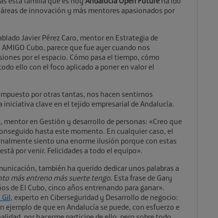
as esta familia que es hoy
Andalucía Open Future
ha ido
áreas de innovación y más mentores apasionados por
hablado
Javier Pérez Caro
, mentor en Estrategia de
o AMIGO Cubo, parece que fue ayer cuando nos
iones por el espacio. Cómo pasa el tiempo, cómo
o ello con el foco aplicado a poner en valor el
compuesto por otras tantas, nos hacen sentirnos
a iniciativa clave en el tejido empresarial de Andalucía.
z
, mentor en Gestión y desarrollo de personas: «Creo que
onseguido hasta este momento. En cualquier caso, el
sonalmente siento una enorme ilusión porque con estas
está por venir. Felicidades a todo el equipo».
municación, también ha querido dedicar unos palabras a
to más entreno más suerte tengo
. Esta frase de Gary
años de El Cubo, cinco años entrenando para ganar».
 Gil
, experto en Ciberseguridad y Desarrollo de negocio:
Un ejemplo de que en Andalucía se puede, con esfuerzo e
ealidad, por hacerme participe de ello, pero sobre todo