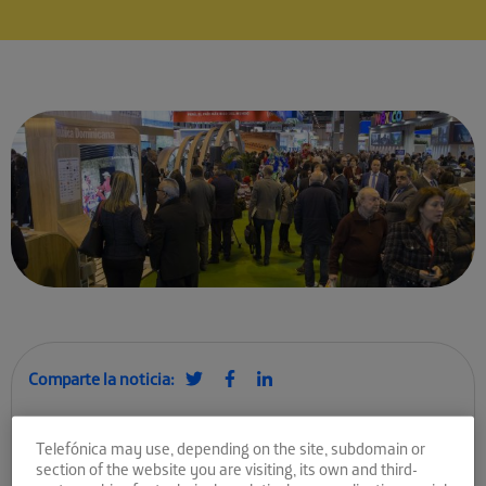
Comparte la noticia:
Ocho de nuestras startups
Telefónica may use, depending on the site, subdomain or
presentan en Fitur sus
section of the website you are visiting, its own and third-