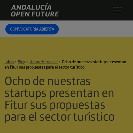
Skip
Andalucía
to
Open
content
Future
CONVOCATORIA ABIERTA
Inicio
>
Blog
>
Notas de prensa
>
Ocho de nuestras startups presentan
en Fitur sus propuestas para el sector turístico
Ocho de nuestras
startups presentan en
Fitur sus propuestas
para el sector turístico