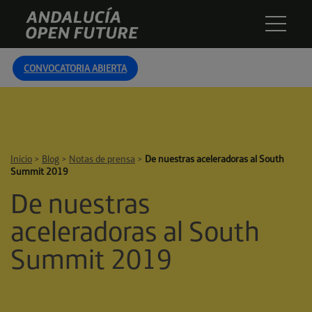
Skip
Andalucía
to
Open
content
Future
CONVOCATORIA ABIERTA
Inicio
>
Blog
>
Notas de prensa
>
De nuestras aceleradoras al South
Summit 2019
De nuestras
aceleradoras al South
Summit 2019