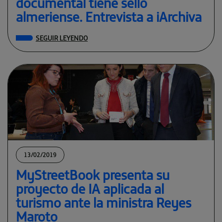
documental tiene sello
almeriense. Entrevista a iArchiva
SEGUIR LEYENDO
13/02/2019
MyStreetBook presenta su
proyecto de IA aplicada al
turismo ante la ministra Reyes
Maroto