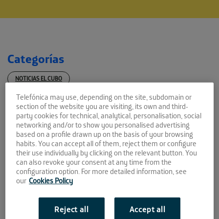
Categorías
NOTICIAS EL CUBO
Telefónica may use, depending on the site, subdomain or
NOTICIAS LA FAROLA
section of the website you are visiting, its own and third-
party cookies for technical, analytical, personalisation, social
NOTICIAS EL CABLE
networking and/or to show you personalised advertising
based on a profile drawn up on the basis of your browsing
habits. You can accept all of them, reject them or configure
NOTICIAS EL PATIO
their use individually by clicking on the relevant button. You
can also revoke your consent at any time from the
NOTAS DE PRENSA
configuration option. For more detailed information, see
our
Cookies Policy
Reject all
Accept all