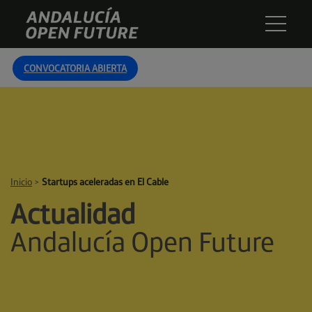
Skip
Andalucía
to
Open
content
Future
CONVOCATORIA ABIERTA
Inicio
>
Startups aceleradas en El Cable
Actualidad
Andalucía Open Future