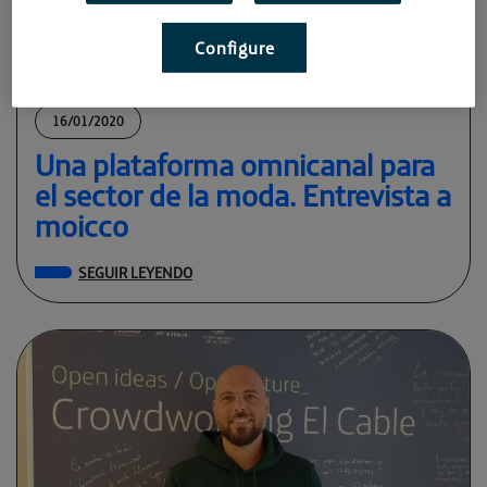
Configure
16/01/2020
Una plataforma omnicanal para
el sector de la moda. Entrevista a
moicco
SEGUIR LEYENDO