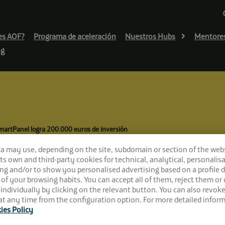
es AOF?
Programa de aceleración
Nuestros Hubs
Mentore
og
SmartPanel logra 200.000 euros de inversión
ormador del dato:
ca may use, depending on the site, subdomain or section of the web
 its own and third-party cookies for technical, analytical, personalisa
uros de inversión
ng and/or to show you personalised advertising based on a profile 
 of your browsing habits. You can accept all of them, reject them or
 individually by clicking on the relevant button. You can also revok
t any time from the configuration option. For more detailed inform
ies Policy