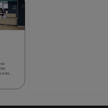
ria
ibir
 a las