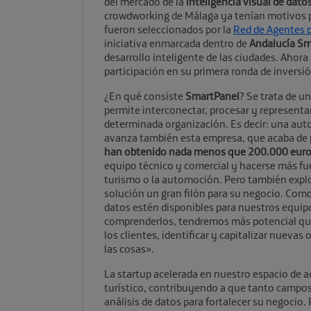
del mercado de la
inteligencia visual de dato
crowdworking de Málaga ya tenían motivos p
fueron seleccionados por la
Red de Agentes p
iniciativa enmarcada dentro de
Andalucía S
desarrollo inteligente de las ciudades. Ahora
participación en su primera ronda de inversi
¿En qué consiste
SmartPanel
? Se trata de u
permite interconectar, procesar y representa
determinada organización. Es decir: una auto
avanza también esta empresa, que acaba de p
han obtenido nada menos que 200.000 eur
equipo técnico y comercial y hacerse más fue
turismo o la automoción. Pero también explo
solución un gran filón para su negocio. Com
datos estén disponibles para nuestros equipo
comprenderlos, tendremos más potencial que 
los clientes, identificar y capitalizar nueva
las cosas».
La startup acelerada en nuestro espacio de a
turístico, contribuyendo a que tanto campos
análisis de datos para fortalecer su negocio. 