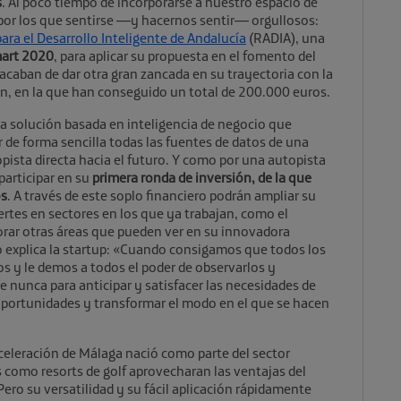
s
. Al poco tiempo de incorporarse a nuestro espacio de
or los que sentirse —y hacernos sentir— orgullosos:
ara el Desarrollo Inteligente de Andalucía
(RADIA), una
mart 2020
, para aplicar su propuesta en el fomento del
 acaban de dar otra gran zancada en su trayectoria con la
ón, en la que han conseguido un total de 200.000 euros.
na solución basada en inteligencia de negocio que
r de forma sencilla todas las fuentes de datos de una
pista directa hacia el futuro. Y como por una autopista
articipar en su
primera ronda de inversión, de la que
os
. A través de este soplo financiero podrán ampliar su
rtes en sectores en los que ya trabajan, como el
rar otras áreas que pueden ver en su innovadora
o explica la startup: «Cuando consigamos que todos los
s y le demos a todos el poder de observarlos y
nunca para anticipar y satisfacer las necesidades de
s oportunidades y transformar el modo en el que se hacen
celeración de Málaga nació como parte del sector
 como resorts de golf aprovecharan las ventajas del
Pero su versatilidad y su fácil aplicación rápidamente