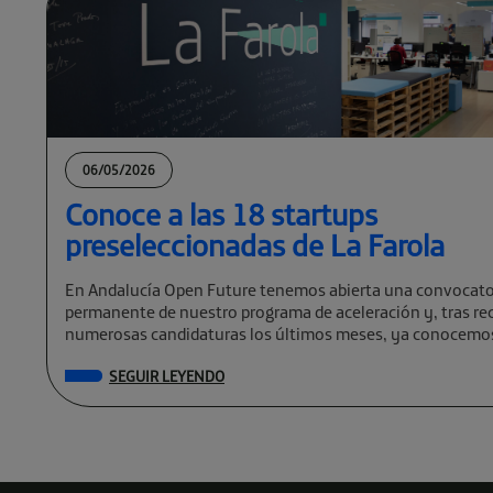
06/05/2026
Conoce a las 18 startups
preseleccionadas de La Farola
En Andalucía Open Future tenemos abierta una convocato
permanente de nuestro programa de aceleración y, tras rec
numerosas candidaturas los últimos meses, ya conocemos
preseleccionadas de La Farola […]
SEGUIR LEYENDO