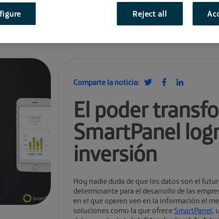
figure
Reject all
Acc
Comparte la noticia:
El poder transf
SmartPanel log
inversión
Hoy nadie duda de que los datos son el futur
determinante para el desarrollo de las empr
en el que operen ven en la información el mejo
soluciones como la que ofrece
SmartPanel
, 