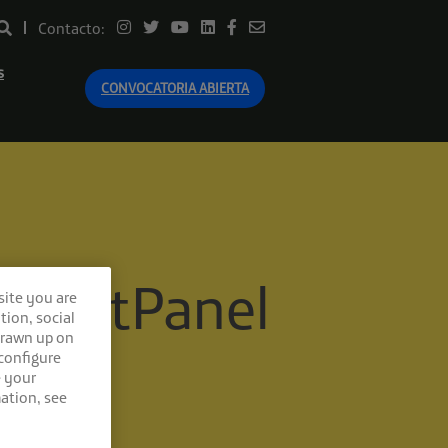
Contacto:
s
CONVOCATORIA ABIERTA
 SmartPanel
site you are
tion, social
drawn up on
 configure
e your
ation, see