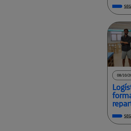
SEG
08/10/2
Logís
forma
repar
SEG