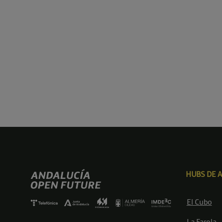
HUBS DE 
El Cubo
La Farola