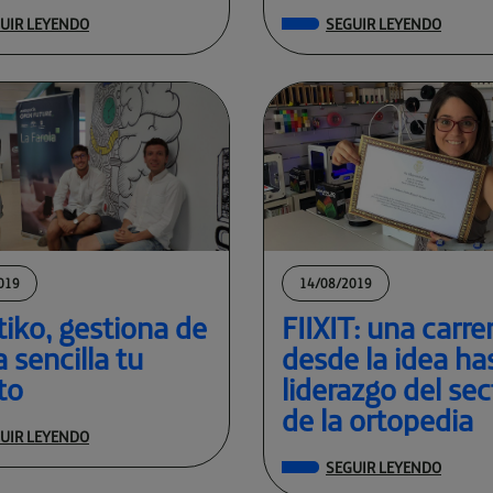
discapacidad
UIR LEYENDO
SEGUIR LEYENDO
019
14/08/2019
tiko, gestiona de
FIIXIT: una carre
 sencilla tu
desde la idea has
to
liderazgo del sec
de la ortopedia
UIR LEYENDO
SEGUIR LEYENDO