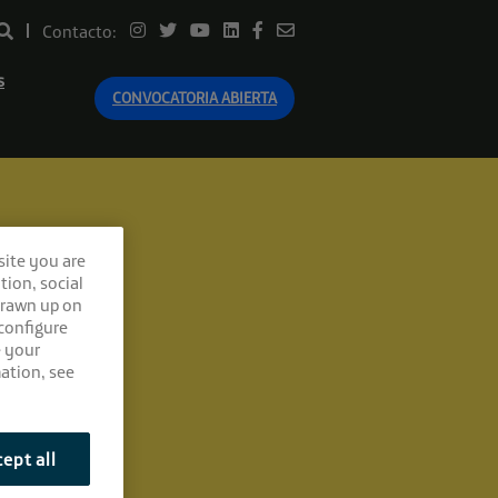
Contacto:
s
CONVOCATORIA ABIERTA
site you are
tion, social
drawn up on
 configure
e your
ation, see
ept all