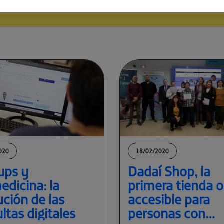
020
18/02/2020
ups y
Dadaí Shop, la
edicina: la
primera tienda o
ución de las
accesible para
ltas digitales
personas con