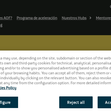
es AOF?
Programa de aceleración
Nuestros Hubs
Mentore
og
ca may use, depending on the site, subdomain or section of the web
 its own and third-party cookies for technical, analytical, personalisa
ng and/or to show you personalised advertising based on a profile 
 of your browsing habits. You can accept all of them, reject them or
 individually by clicking on the relevant button. You can also revok
t any time from the configuration option. For more detailed inform
ies Policy
figure
Reject all
Acc