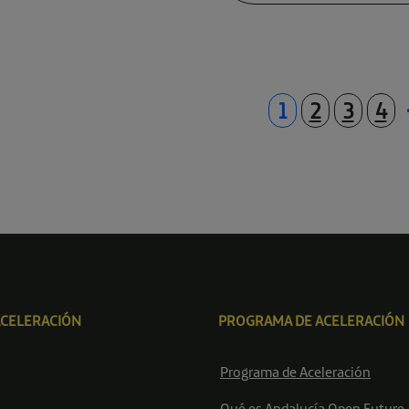
1
2
3
4
ACELERACIÓN
PROGRAMA DE ACELERACIÓN
Programa de Aceleración
Qué es Andalucía Open Future