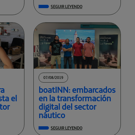
SEGUIR LEYENDO
07/08/2019
ra
boatINN: embarcados
ta el
en la transformación
tor
digital del sector
náutico
SEGUIR LEYENDO