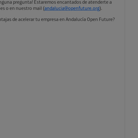
inguna pregunta! Estaremos encantados de atenderte a
les o en nuestro mail (
andalucia@openfuture.org
).
entajas de acelerar tu empresa en Andalucía Open Future?