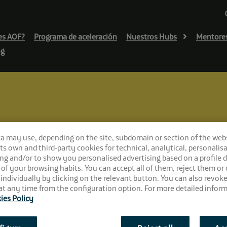
es AOF?
Programa de aceleración
Nuestros Hubs
Mentore
og
cribirte al #RetoAOF!
ca may use, depending on the site, subdomain or section of the web
timos días para in
 its own and third-party cookies for technical, analytical, personalisa
ng and/or to show you personalised advertising based on a profile 
 of your browsing habits. You can accept all of them, reject them or
 individually by clicking on the relevant button. You can also revok
t any time from the configuration option. For more detailed inform
ies Policy