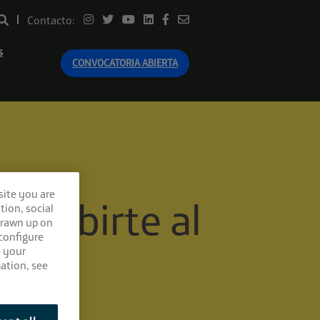
Contacto:
s
CONVOCATORIA ABIERTA
site you are
scribirte al
tion, social
drawn up on
 configure
e your
ation, see