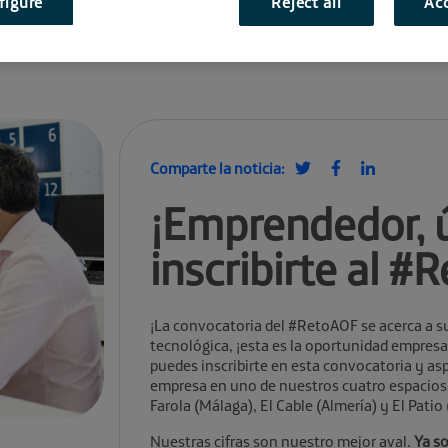
figure
Reject all
Acc
Comparte la noticia:
¡Emprendedor, ú
inscribirte al #
¡La convocatoria del #RetoAOF se acerca a su
tecnológica, ¡esta es la oportunidad empres
puedes inscribirte en esta convocatoria y asp
empresa en uno de nuestros cuatro espacios 
Farola (Málaga), El Cable (Almería) y El Patio
Nuestras cifras son nuestro mejor aval.
Ya
so