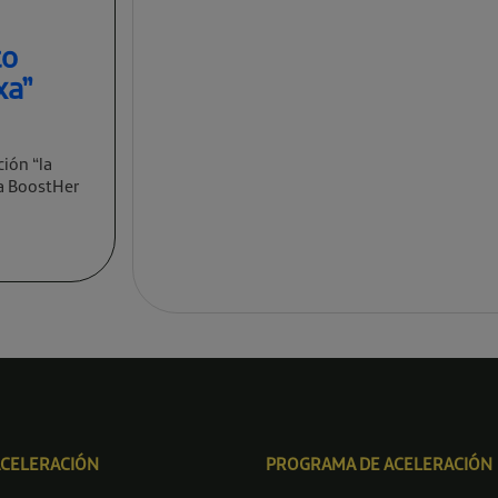
to
xa”
ción “la
va BoostHer
ACELERACIÓN
PROGRAMA DE ACELERACIÓN